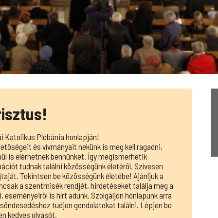
isztus!
 Katolikus Plébánia honlapján!
etõségeit és vívmányait nekünk is meg kell ragadni,
enül is elérhetnek bennünket. Így megismerhetik
ációt tudnak találni közösségünk életérõl. Szívesen
ajtaját. Tekintsen be közösségünk életébe! Ajánljuk a
mcsak a szentmisék rendjét, hirdetéseket találja meg a
, eseményeirõl is hírt adunk. Szolgáljon honlapunk arra
elcsöndesedéshez tudjon gondolatokat találni. Lépjen be
en kedves olvasót.