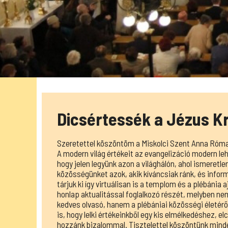
Dicsértessék a Jézus Kr
Szeretettel köszöntöm a Miskolci Szent Anna Római
A modern világ értékeit az evangelizáció modern leh
hogy jelen legyünk azon a világhálón, ahol ismeretl
közösségünket azok, akik kíváncsiak ránk, és inform
tárjuk ki így virtuálisan is a templom és a plébánia 
honlap aktualitással foglalkozó részét, melyben ne
kedves olvasó, hanem a plébániai közösségi életérõl
is, hogy lelki értékeinkbõl egy kis elmélkedéshez, 
hozzánk bizalommal. Tisztelettel köszöntünk mind