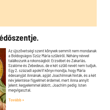
édõszentje.
Az újszövetségi szent könyvek semmit nem mondanak
a Boldogságos Szûz Mária szüleirõl. Néhány névvel
találkozunk a rokonságból: Erzsébet és Zakariás,
Szalóme és Zebedeus, de e két szülõ nevét nem tudjuk.
Egy 2. századi apokrif könyv mondja, hogy Mária
édesanyját Annának, apját Joachimnak hívták, és a két
név jelentése figyelmet érdemel, mert Anna annyit
jelent: kegyelemmel áldott, Joachim pedig: Isten
megvigasztal.
Tovább »